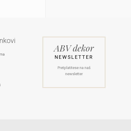
inkovi
ABV dekor
ama
NEWSLETTER
Pretplatitese na naš
newsletter
i