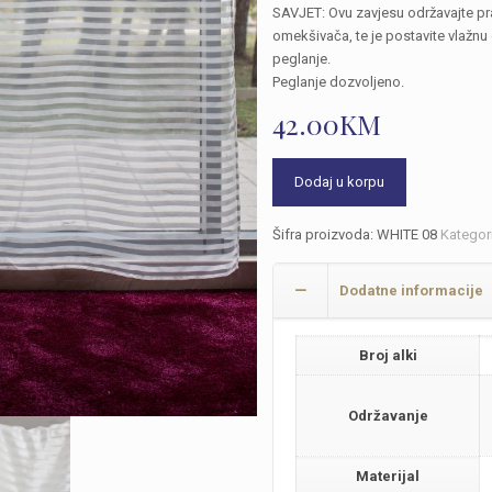
SAVJET: Ovu zavjesu održavajte 
omekšivača, te je postavite vlažnu 
peglanje.
Peglanje dozvoljeno.
42.00
KM
Dodaj u korpu
Šifra proizvoda:
WHITE 08
Kategor
Dodatne informacije
Broj alki
Održavanje
Materijal