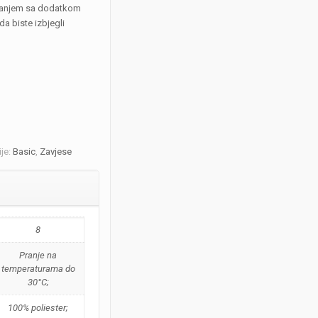
pranjem sa dodatkom
da biste izbjegli
ije:
Basic
,
Zavjese
8
Pranje na
temperaturama do
30°C;
100% poliester;