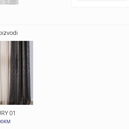
oizvodi
RY 01
00
KM