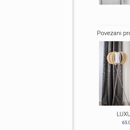
Povezani pr
LUXU
65.