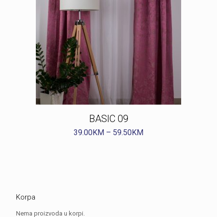
BASIC 09
39.00
KM
–
59.50
KM
Korpa
Nema proizvoda u korpi.