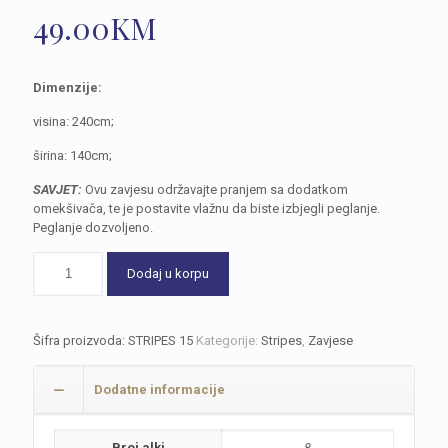
49.00
KM
Dimenzije:
visina: 240cm;
širina: 140cm;
SAVJET:
Ovu zavjesu održavajte pranjem sa dodatkom
omekšivača, te je postavite vlažnu da biste izbjegli peglanje.
Peglanje dozvoljeno.
Dodaj u korpu
Šifra proizvoda:
STRIPES 15
Kategorije:
Stripes
,
Zavjese
Dodatne informacije
Broj alki
8