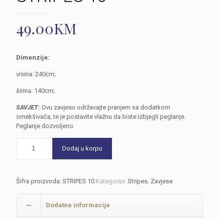
49.00
KM
Dimenzije:
visina: 240cm;
širina: 140cm;
SAVJET:
Ovu zavjesu održavajte pranjem sa dodatkom
omekšivača, te je postavite vlažnu da biste izbjegli peglanje.
Peglanje dozvoljeno.
Dodaj u korpu
Šifra proizvoda:
STRIPES 10
Kategorije:
Stripes
,
Zavjese
Dodatne informacije